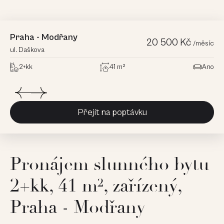
Praha - Modřany
20 500 Kč
/měsíc
ul. Daškova
2+kk
41 m²
Ano
Přejít na poptávku
Pronájem slunného bytu
2+kk, 41 m², zařízený,
Praha - Modřany