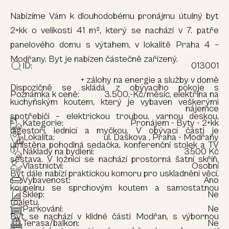
Nabízíme Vám k dlouhodobému pronájmu útulný byt
2+kk o velikosti 41 m², který se nachází v 7. patře
panelového domu s výtahem, v lokalitě Praha 4 –
Modřany. Byt je nabízen částečně zařízený.
ID:
013001
+ zálohy na energie a služby v domě
Dispozičně se skládá z obývacího pokoje s
Poznámka k ceně:
3.500,-Kč/měsíc, elektřina na
kuchyňským koutem, který je vybaven veškerými
nájemce
spotřebiči – elektrickou troubou, varnou deskou,
Kategorie:
Pronájem - Byty - 2+kk
digestoří, lednicí a myčkou. V obývací části je
Lokalita:
ul. Daškova , Praha - Modřany
umístěna pohodlná sedačka, konferenční stolek a TV
Náklady na bydlení:
3500 Kč
sestava. V ložnici se nachází prostorná šatní skříň.
Vlastnictví:
Osobní
Byt dále nabízí praktickou komoru pro uskladnění věcí,
Vybavenost:
Ano
koupelnu se sprchovým koutem a samostatnou
Sklep:
Ne
toaletu.
Parkování:
Ne
Byt se nachází v klidné části Modřan, s výbornou
Terasa/balkon:
Ne